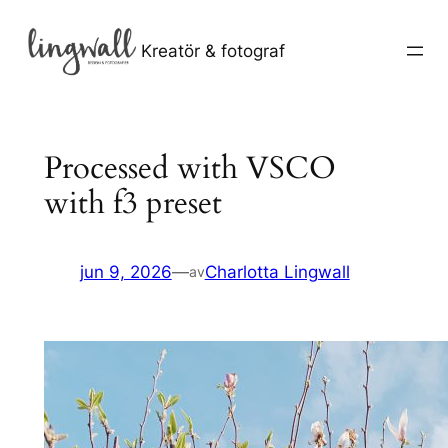
Hoppa
till
Kreatör & fotograf
innehåll
Processed with VSCO
with f3 preset
jun 9, 2026
—
Charlotta Lingwall
av