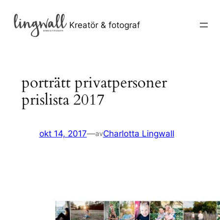
Hoppa
till
Kreatör & fotograf
innehåll
porträtt privatpersoner
prislista 2017
okt 14, 2017
—
Charlotta Lingwall
av