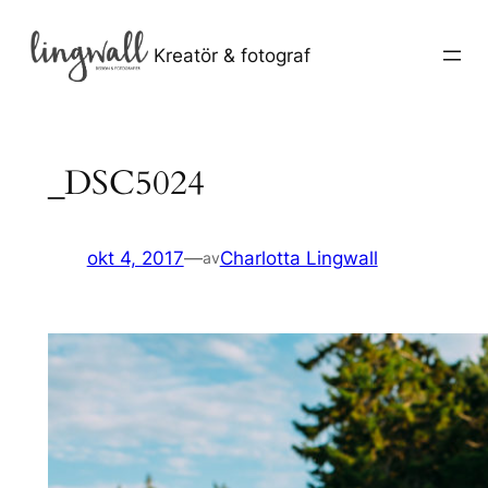
Hoppa
till
Kreatör & fotograf
innehåll
_DSC5024
okt 4, 2017
—
Charlotta Lingwall
av