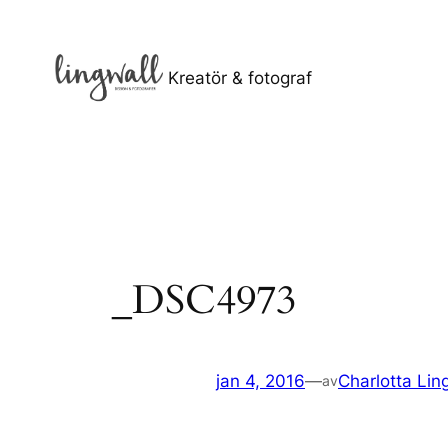
Hoppa
till
innehåll
Kreatör & fotograf
_DSC4973
jan 4, 2016
—
Charlotta Lin
av