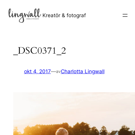
Hoppa
till
Kreatör & fotograf
innehåll
_DSC0371_2
okt 4, 2017
—
Charlotta Lingwall
av