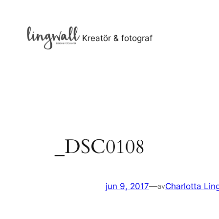
Hoppa
till
innehåll
Kreatör & fotograf
_DSC0108
jun 9, 2017
—
Charlotta Lin
av