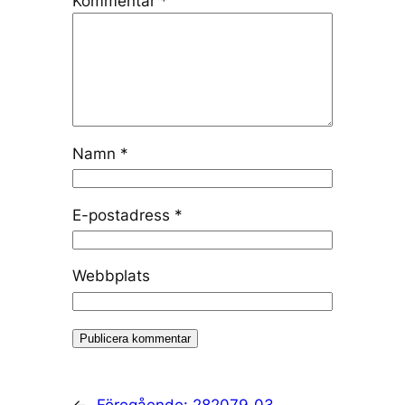
Kommentar
*
Namn
*
E-postadress
*
Webbplats
←
Föregående:
282079_03