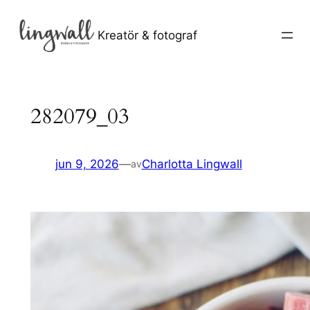
Hoppa
till
Kreatör & fotograf
innehåll
282079_03
jun 9, 2026
—
Charlotta Lingwall
av