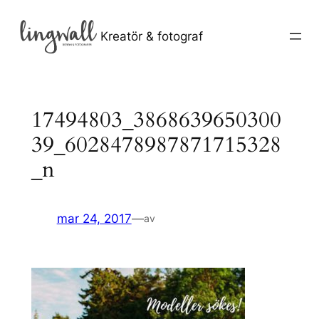
Hoppa
till
Kreatör & fotograf
innehåll
17494803_3868639650300
39_6028478987871715328
_n
mar 24, 2017
—
av