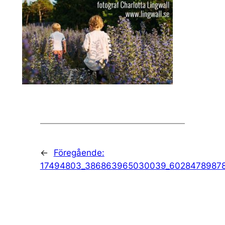
←
Föregående:
17494803_386863965030039_60284789878