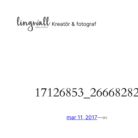
Hoppa
till
innehåll
Kreatör & fotograf
17126853_2666828
mar 11, 2017
—
av