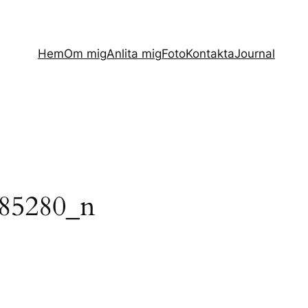
Hem
Om mig
Anlita mig
Foto
Kontakta
Journal
85280_n