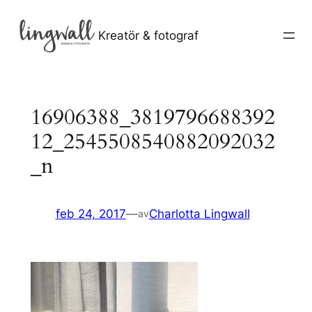
Hoppa
till
Kreatör & fotograf
innehåll
16906388_3819796688392
12_2545508540882092032
_n
feb 24, 2017
—
Charlotta Lingwall
av