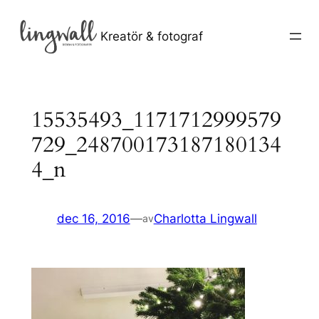
Hoppa
till
Kreatör & fotograf
innehåll
15535493_1171712999579
729_248700173187180134
4_n
dec 16, 2016
—
Charlotta Lingwall
av