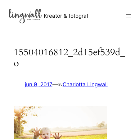
Hoppa
till
Kreatör & fotograf
innehåll
15504016812_2d15ef539d_
o
jun 9, 2017
—
Charlotta Lingwall
av