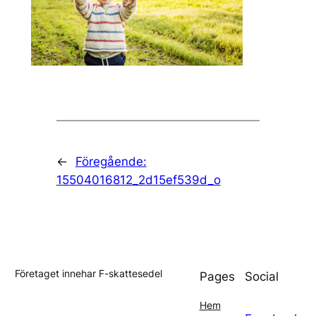
←
Föregående:
15504016812_2d15ef539d_o
Företaget innehar F-skattesedel
Pages
Social
Hem