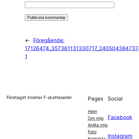
←
Föregående:
17126474_357361131330717_240504384737
1
Företaget innehar F-skattesedel
Pages
Social
Hem
Facebook
Om mig
Anlita mig
Foto
Instagram
Kontakta