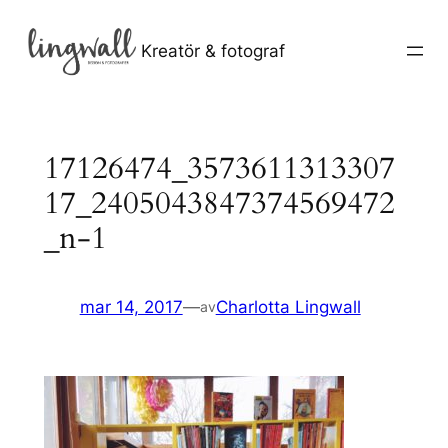
Hoppa
till
Kreatör & fotograf
innehåll
17126474_3573611313307
17_2405043847374569472
_n-1
mar 14, 2017
—
Charlotta Lingwall
av